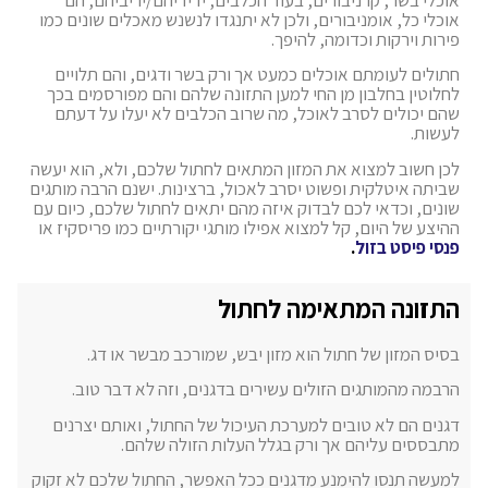
אוכלי כל, אומניבורים, ולכן לא יתנגדו לנשנש מאכלים שונים כמו
פירות וירקות וכדומה, להיפך.
חתולים לעומתם אוכלים כמעט אך ורק בשר ודגים, והם תלויים
לחלוטין בחלבון מן החי למען התזונה שלהם והם מפורסמים בכך
שהם יכולים לסרב לאוכל, מה שרוב הכלבים לא יעלו על דעתם
לעשות.
לכן חשוב למצוא את המזון המתאים לחתול שלכם, ולא, הוא יעשה
שביתה איטלקית ופשוט יסרב לאכול, ברצינות. ישנם הרבה מותגים
שונים, וכדאי לכם לבדוק איזה מהם יתאים לחתול שלכם, כיום עם
ההיצע של היום, קל למצוא אפילו מותגי יקורתיים כמו פריסקיז או
פנסי פיסט בזול
.
התזונה המתאימה לחתול
בסיס המזון של חתול הוא מזון יבש, שמורכב מבשר או דג.
הרבמה מהמותגים הזולים עשירים בדגנים, וזה לא דבר טוב.
דגנים הם לא טובים למערכת העיכול של החתול, ואותם יצרנים
מתבססים עליהם אך ורק בגלל העלות הזולה שלהם.
למעשה תנסו להימנע מדגנים ככל האפשר, החתול שלכם לא זקוק