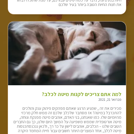
חיות בנס ציונה, נדבר על כמה טיפים עבורכם, על מנת שתוכלו לבחור
את חנות החיות הטובה ביותר בעיר שלכם
למה אתם צריכים לקנות מיטה לכלב?
פברואר 21, 2021
מכירים את זה , שמגיע הרגע שאתם מפהקים פיהוק ענק והולכים
להתכרבל במיטה? אז מסתבר שלכלב שלכם זה ממש חלק מרכזי
מהיומיום שלו. כמו שאנחנו, בני האדם, אוהבים מיטה מפנקת ונוחה,
מיטה אורטופדית שממש משפיעה על המשך היום שלנו, כך גם החברים
הטובים שלנו – הכלבים, אוהבים לישון על כר רך, ולכאן ננכנסתכנסות
מיטה לכלב, אחד המוצרים היותר חשובים עבור חיית המחמד היקרה